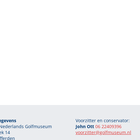
egevens
Voorzitter en conservator:
g Nederlands Golfmuseum
John Ott
06 22409396
ek 14
voorzitter@golfmuseum.nl
fferden