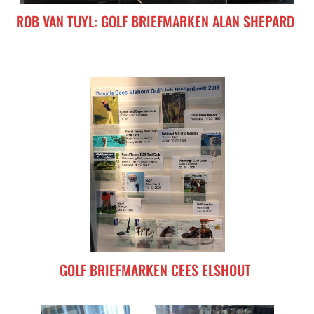
ROB VAN TUYL: GOLF BRIEFMARKEN ALAN SHEPARD
GOLF BRIEFMARKEN CEES ELSHOUT