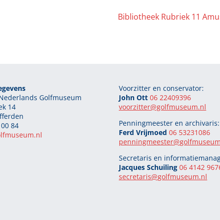
Bibliotheek Rubriek 11 Am
egevens
Voorzitter en conservator:
g Nederlands Golfmuseum
John Ott
06 22409396
ek 14
voorzitter@golfmuseum.nl
fferden
Penningmeester en archivaris:
 00 84
Ferd Vrijmoed
06 53231086
olfmuseum.nl
penningmeester@
golfmuseum
Secretaris en informatiemanag
Jacques Schuiling
06 4142 967
secretaris@
golfmuseum.nl