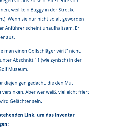
egen voraus zu sein. Alte Leute von
en, weil kein Buggy in der Strecke
cht). Wenn sie nur nicht so alt geworden
Der Anführer scheint unaufhaltsam. Er
er aus.
e man einen Golfschläger wirft“ nicht.
unter Abschnitt 11 (wie zynisch) in der
 Golf Museum.
ür diejenigen gedacht, die den Mut
versinken. Aber wer weiß, vielleicht friert
wird Gelächter sein.
nstehenden Link, um das Inventar
gen: