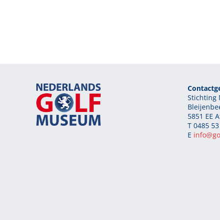
Contactg
Stichtin
Bleijenbe
5851 EE A
T 0485 53
E
info@g