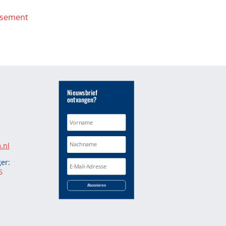
usement
Nieuwsbrief
ontvangen?
.nl
er:
6
Abonnieren