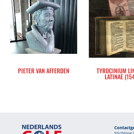
PIETER VAN AFFERDEN
TYROCINIUM LI
LATINAE (15
Contactg
Stichtin