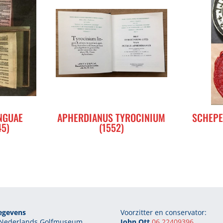
NGUAE
APHERDIANUS TYROCINIUM
SCHEPE
45)
(1552)
egevens
Voorzitter en conservator:
g Nederlands Golfmuseum
John Ott
06 22409396